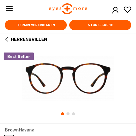
Skip
to
main
content
TERMIN VEREINBAREN
STORE-SUCHE
HERRENBRILLEN
ARROW
BACK
Best Seller
BrownHavana