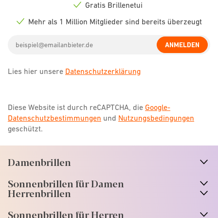
icon
Gratis Brillenetui
Check
icon
Mehr als 1 Million Mitglieder sind bereits überzeugt
Check
icon
Email
ANMELDEN
address
Lies hier unsere
Datenschutzerklärung
Diese Website ist durch reCAPTCHA, die
Google-
Datenschutzbestimmungen
und
Nutzungsbedingungen
geschützt.
Damenbrillen
n
A
r
r
o
w
i
c
o
Sonnenbrillen für Damen
n
A
r
r
o
w
i
c
o
Herrenbrillen
Sonnenbrillen für Herren