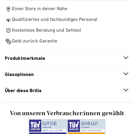
Einen Store in deiner Nähe
Qualifiziertes und fachkundiges Personal
Kostenlose Beratung und Sehtest
Geld-zurück-Garantie
Produktmerkmale
n
A
r
r
o
w
i
c
o
Glasoptionen
n
A
r
r
o
w
i
c
o
Über diese Brille
n
A
r
r
o
w
i
c
o
Von unseren Verbraucher:innen gewählt