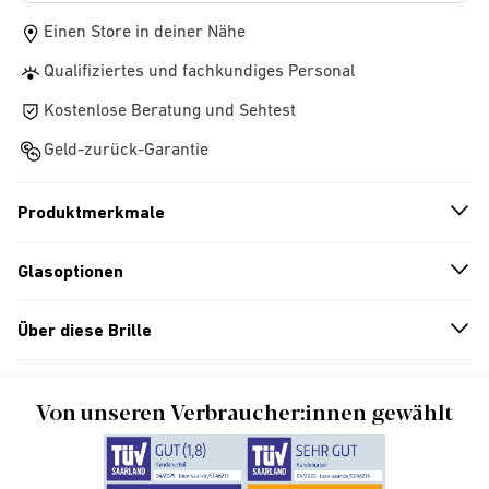
Einen Store in deiner Nähe
Qualifiziertes und fachkundiges Personal
Kostenlose Beratung und Sehtest
Geld-zurück-Garantie
Produktmerkmale
n
A
r
r
o
w
i
c
o
Glasoptionen
n
A
r
r
o
w
i
c
o
Über diese Brille
n
A
r
r
o
w
i
c
o
Von unseren Verbraucher:innen gewählt