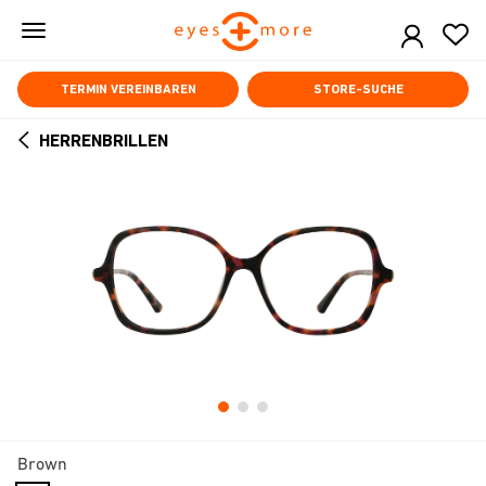
Skip
to
main
content
TERMIN VEREINBAREN
STORE-SUCHE
HERRENBRILLEN
ARROW
BACK
Brown