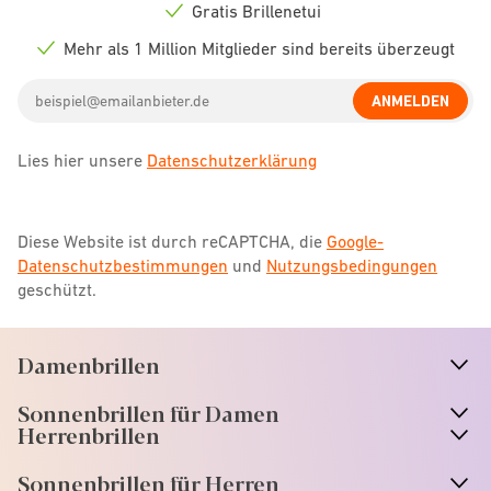
icon
Gratis Brillenetui
Check
icon
Mehr als 1 Million Mitglieder sind bereits überzeugt
Check
icon
Email
ANMELDEN
address
Lies hier unsere
Datenschutzerklärung
Diese Website ist durch reCAPTCHA, die
Google-
Datenschutzbestimmungen
und
Nutzungsbedingungen
geschützt.
Damenbrillen
n
A
r
r
o
w
i
c
o
Sonnenbrillen für Damen
n
A
r
r
o
w
i
c
o
Herrenbrillen
Sonnenbrillen für Herren