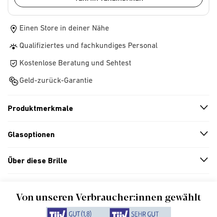
Einen Store in deiner Nähe
Qualifiziertes und fachkundiges Personal
Kostenlose Beratung und Sehtest
Geld-zurück-Garantie
Produktmerkmale
n
A
r
r
o
w
i
c
o
Glasoptionen
n
A
r
r
o
w
i
c
o
Über diese Brille
n
A
r
r
o
w
i
c
o
Von unseren Verbraucher:innen gewählt