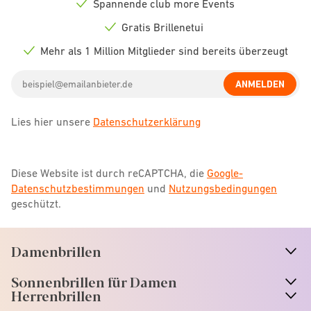
Spannende club more Events
Check
icon
Gratis Brillenetui
Check
icon
Mehr als 1 Million Mitglieder sind bereits überzeugt
Check
icon
Email
ANMELDEN
address
Lies hier unsere
Datenschutzerklärung
Diese Website ist durch reCAPTCHA, die
Google-
Datenschutzbestimmungen
und
Nutzungsbedingungen
geschützt.
Damenbrillen
n
A
r
r
o
w
i
c
o
Sonnenbrillen für Damen
n
A
r
r
o
w
i
c
o
Herrenbrillen