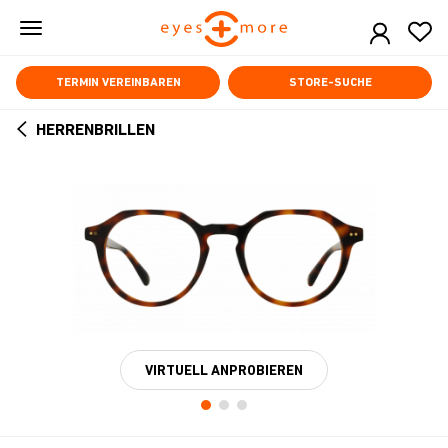
Skip
to
main
content
TERMIN VEREINBAREN
STORE-SUCHE
HERRENBRILLEN
ARROW
BACK
VIRTUELL ANPROBIEREN