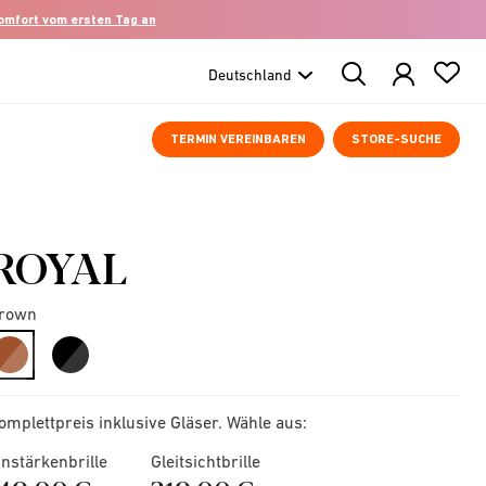
komfort vom ersten Tag an
Search
Products
TERMIN VEREINBAREN
STORE-SUCHE
ROYAL
rown
selected
omplettpreis inklusive Gläser. Wähle aus:
instärkenbrille
Gleitsichtbrille