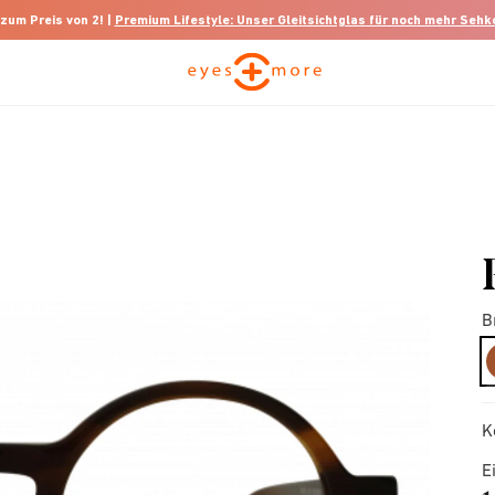
 zum Preis von 2! |
Premium Lifestyle: Unser Gleitsichtglas für noch mehr Seh
B
K
E