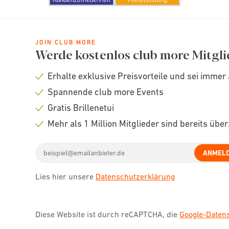
JOIN CLUB MORE
Werde kostenlos club more Mitgli
Erhalte exklusive Preisvorteile und sei immer 
Check
Spannende club more Events
icon
Check
Gratis Brillenetui
icon
Check
Mehr als 1 Million Mitglieder sind bereits übe
icon
Check
Email
icon
ANMEL
address
Lies hier unsere
Datenschutzerklärung
Diese Website ist durch reCAPTCHA, die
Google-Date