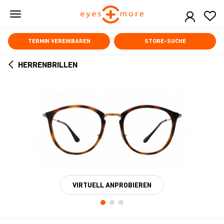
Skip
to
main
content
TERMIN VEREINBAREN
STORE-SUCHE
HERRENBRILLEN
ARROW
BACK
VIRTUELL ANPROBIEREN