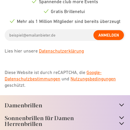
Spannende club more Events
Check
icon
Gratis Brillenetui
Check
icon
Mehr als 1 Million Mitglieder sind bereits überzeugt
Check
icon
Email
ANMELDEN
address
Lies hier unsere
Datenschutzerklärung
Diese Website ist durch reCAPTCHA, die
Google-
Datenschutzbestimmungen
und
Nutzungsbedingungen
geschützt.
Damenbrillen
n
A
r
r
o
w
i
c
o
Sonnenbrillen für Damen
n
A
r
r
o
w
i
c
o
Herrenbrillen