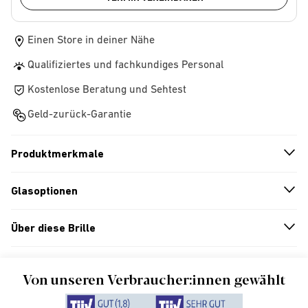
Einen Store in deiner Nähe
Qualifiziertes und fachkundiges Personal
Kostenlose Beratung und Sehtest
Geld-zurück-Garantie
Produktmerkmale
n
A
r
r
o
w
i
c
o
Glasoptionen
n
A
r
r
o
w
i
c
o
Über diese Brille
n
A
r
r
o
w
i
c
o
Von unseren Verbraucher:innen gewählt