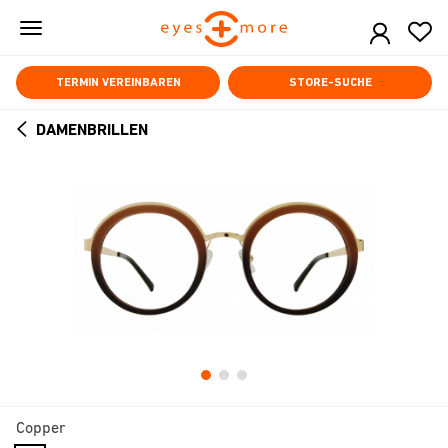
Skip
to
main
content
TERMIN VEREINBAREN
STORE-SUCHE
DAMENBRILLEN
ARROW
BACK
Copper