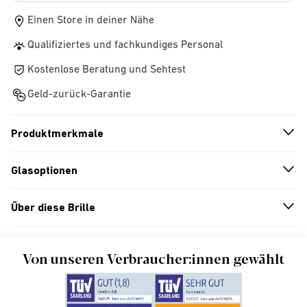
Einen Store in deiner Nähe
Qualifiziertes und fachkundiges Personal
Kostenlose Beratung und Sehtest
Geld-zurück-Garantie
Produktmerkmale
n
A
r
r
o
w
i
c
o
Glasoptionen
n
A
r
r
o
w
i
c
o
Über diese Brille
n
A
r
r
o
w
i
c
o
Von unseren Verbraucher:innen gewählt