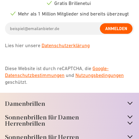
icon
Gratis Brillenetui
Check
icon
Mehr als 1 Million Mitglieder sind bereits überzeugt
Check
icon
Email
ANMELDEN
address
Lies hier unsere
Datenschutzerklärung
Diese Website ist durch reCAPTCHA, die
Google-
Datenschutzbestimmungen
und
Nutzungsbedingungen
geschützt.
Damenbrillen
n
A
r
r
o
w
i
c
o
Sonnenbrillen für Damen
n
A
r
r
o
w
i
c
o
Herrenbrillen
Sonnenbrillen für Herren