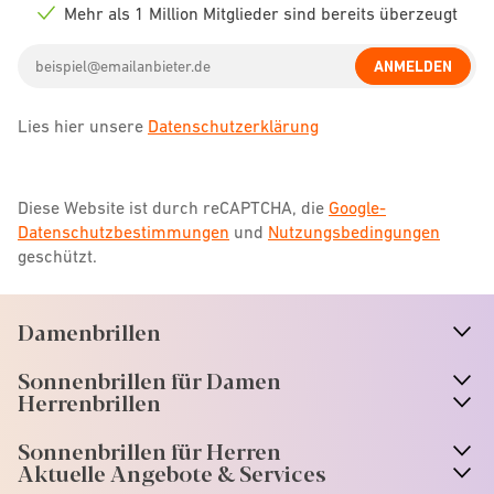
icon
Mehr als 1 Million Mitglieder sind bereits überzeugt
Check
icon
Email
ANMELDEN
address
Lies hier unsere
Datenschutzerklärung
Diese Website ist durch reCAPTCHA, die
Google-
Datenschutzbestimmungen
und
Nutzungsbedingungen
geschützt.
Damenbrillen
n
A
r
r
o
w
i
c
o
Sonnenbrillen für Damen
n
A
r
r
o
w
i
c
o
Herrenbrillen
Sonnenbrillen für Herren
Aktuelle Angebote & Services