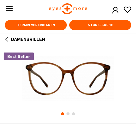
Skip
to
main
content
TERMIN VEREINBAREN
STORE-SUCHE
DAMENBRILLEN
ARROW
BACK
Best Seller