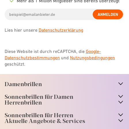
Mehr als 1 Million Mitglieder sind bereits überzeugt
Check
icon
Email
ANMELDEN
address
Lies hier unsere
Datenschutzerklärung
Diese Website ist durch reCAPTCHA, die
Google-
Datenschutzbestimmungen
und
Nutzungsbedingungen
geschützt.
Damenbrillen
n
A
r
r
o
w
i
c
o
Sonnenbrillen für Damen
n
A
r
r
o
w
i
c
o
Herrenbrillen
Sonnenbrillen für Herren
Aktuelle Angebote & Services