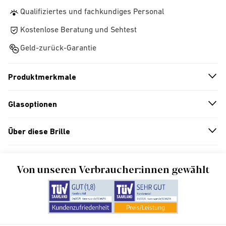
Qualifiziertes und fachkundiges Personal
Kostenlose Beratung und Sehtest
Geld-zurück-Garantie
Produktmerkmale
n
A
r
r
o
w
i
c
o
Glasoptionen
n
A
r
r
o
w
i
c
o
Über diese Brille
n
A
r
r
o
w
i
c
o
Von unseren Verbraucher:innen gewählt