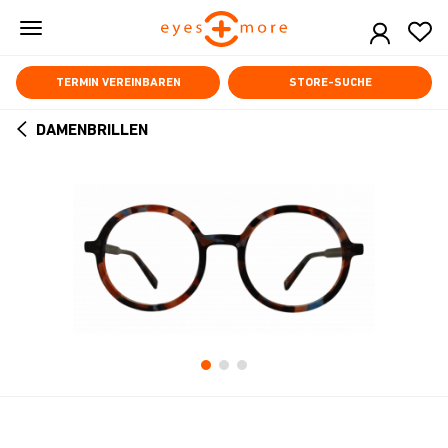
Skip
to
main
content
TERMIN VEREINBAREN
STORE-SUCHE
DAMENBRILLEN
ARROW
BACK