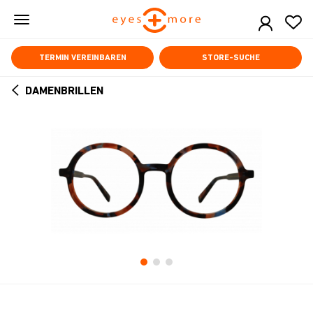
Skip
to
main
content
TERMIN VEREINBAREN
STORE-SUCHE
DAMENBRILLEN
ARROW
BACK