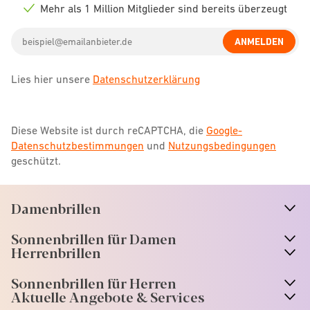
icon
Mehr als 1 Million Mitglieder sind bereits überzeugt
Check
icon
Email
ANMELDEN
address
Lies hier unsere
Datenschutzerklärung
Diese Website ist durch reCAPTCHA, die
Google-
Datenschutzbestimmungen
und
Nutzungsbedingungen
geschützt.
Damenbrillen
n
A
r
r
o
w
i
c
o
Sonnenbrillen für Damen
n
A
r
r
o
w
i
c
o
Herrenbrillen
Sonnenbrillen für Herren
Aktuelle Angebote & Services