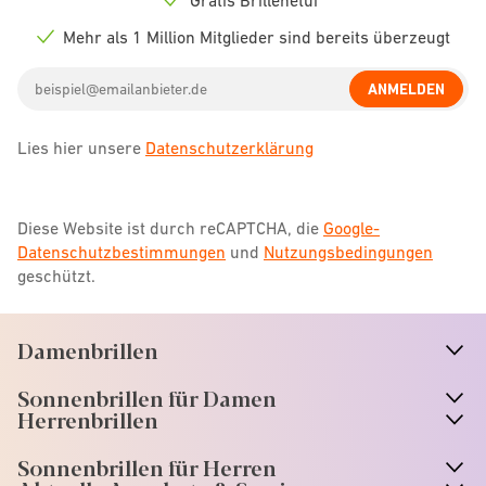
Check
icon
Mehr als 1 Million Mitglieder sind bereits überzeugt
Check
icon
Email
ANMELDEN
address
Lies hier unsere
Datenschutzerklärung
Diese Website ist durch reCAPTCHA, die
Google-
Datenschutzbestimmungen
und
Nutzungsbedingungen
geschützt.
Damenbrillen
n
A
r
r
o
w
i
c
o
Sonnenbrillen für Damen
n
A
r
r
o
w
i
c
o
Herrenbrillen
Sonnenbrillen für Herren