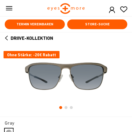
Skip
to
main
content
TERMIN VEREINBAREN
STORE-SUCHE
DRIIVE-KOLLEKTION
ARROW
BACK
Ohne Stärke: -20€ Rabatt
Gray