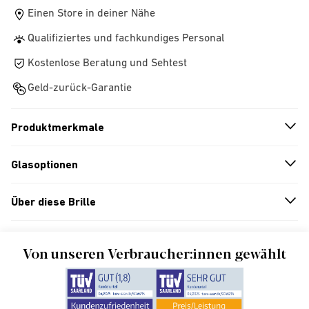
Einen Store in deiner Nähe
Qualifiziertes und fachkundiges Personal
Kostenlose Beratung und Sehtest
Geld-zurück-Garantie
Produktmerkmale
n
A
r
r
o
w
i
c
o
Glasoptionen
n
A
r
r
o
w
i
c
o
Über diese Brille
n
A
r
r
o
w
i
c
o
Von unseren Verbraucher:innen gewählt