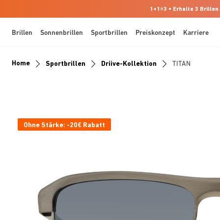
1+1=3 • Erhalte 3 Brillen
Brillen
Sonnenbrillen
Sportbrillen
Preiskonzept
Karriere
Home
Sportbrillen
Driive-Kollektion
TITAN
Ohne Stärke: -20€ Rabatt