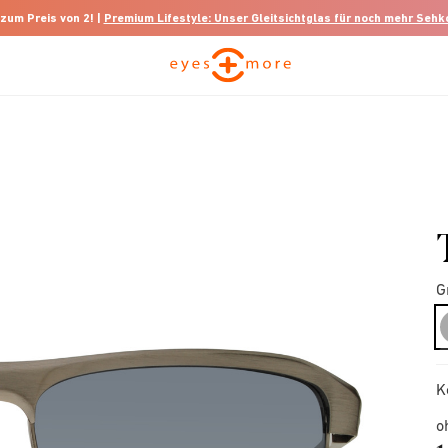
 zum Preis von 2! |
Premium Lifestyle: Unser Gleitsichtglas für noch mehr Seh
G
K
o