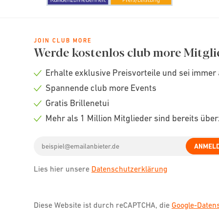
JOIN CLUB MORE
Werde kostenlos club more Mitgli
Erhalte exklusive Preisvorteile und sei immer 
Check
Spannende club more Events
icon
Check
Gratis Brillenetui
icon
Check
Mehr als 1 Million Mitglieder sind bereits übe
icon
Check
Email
icon
ANMEL
address
Lies hier unsere
Datenschutzerklärung
Diese Website ist durch reCAPTCHA, die
Google-Date