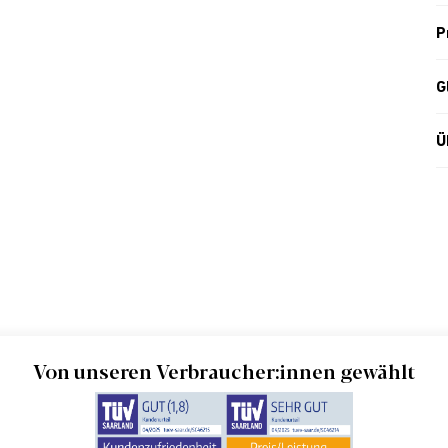
P
G
Ü
Von unseren Verbraucher:innen gewählt