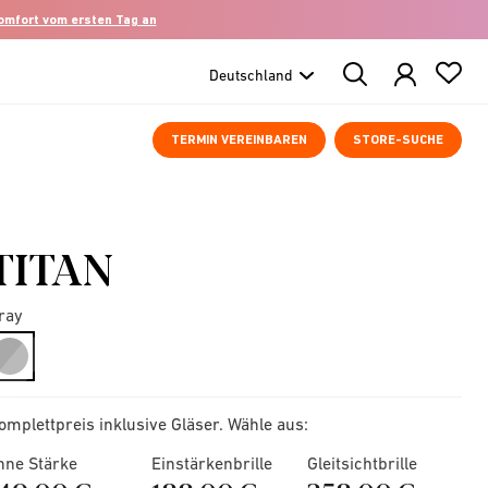
komfort vom ersten Tag an
Search
Products
TERMIN VEREINBAREN
STORE-SUCHE
TITAN
ray
selected
omplettpreis inklusive Gläser. Wähle aus:
hne Stärke
Einstärkenbrille
Gleitsichtbrille