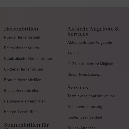
Herrenbrillen
Aktuelle Angebote &
Services
Runde Herrenbrillen
Aktuelle Brillen-Angebote
Panto-Herrenbrillen
1+1=3
Quadratische Herrenbrillen
2+2 für club more Mitglieder
Goldene Herrenbrillen
Unser Preiskonzept
Braune Herrenbrillen
Services
Graue Herrenbrillen
Terminvereinbarung online
Halbrand-Herrenbrillen
Brillenversicherung
Herren-Lesebrillen
Kostenloser Sehtest
Sonnenbrillen für
Brillen-Anprobe