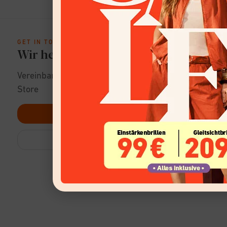
GET IN TOUCH
Wir helfen dir gerne!
Vereinbare einen Termin zur Beratung im
Store
TERMIN VEREINBAREN
STORE-SUCHE