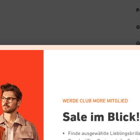
P
G
Ü
WERDE CLUB MORE MITGLIED
Sale im Blick
Von unseren Verbraucher:innen gewählt
Finde ausgewählte Lieblingsbril