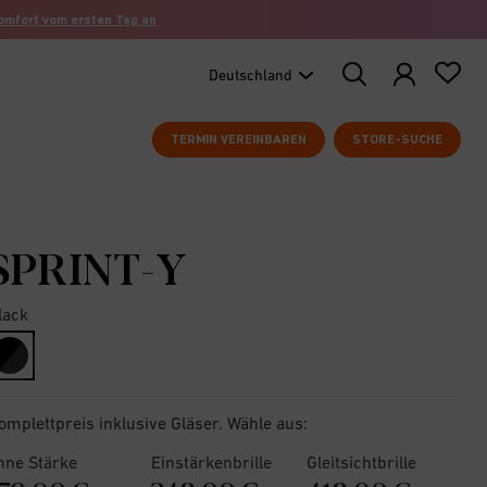
komfort vom ersten Tag an
Search
Products
TERMIN VEREINBAREN
STORE-SUCHE
SPRINT-Y
lack
selected
omplettpreis inklusive Gläser. Wähle aus:
hne Stärke
Einstärkenbrille
Gleitsichtbrille