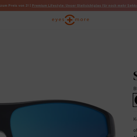
 zum Preis von 2! |
Premium Lifestyle: Unser Gleitsichtglas für noch mehr Seh
B
K
o