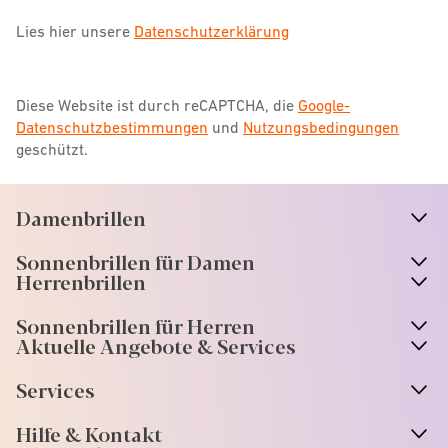
Lies hier unsere
Datenschutzerklärung
Diese Website ist durch reCAPTCHA, die
Google-
Datenschutzbestimmungen
und
Nutzungsbedingungen
geschützt.
Damenbrillen
n
A
r
r
o
w
i
c
o
Sonnenbrillen für Damen
n
A
r
r
o
w
i
c
o
Herrenbrillen
Sonnenbrillen für Herren
Aktuelle Angebote & Services
Services
Hilfe & Kontakt