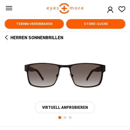
Skip
to
main
content
TERMIN VEREINBAREN
STORE-SUCHE
HERREN SONNENBRILLEN
ARROW
BACK
VIRTUELL ANPROBIEREN