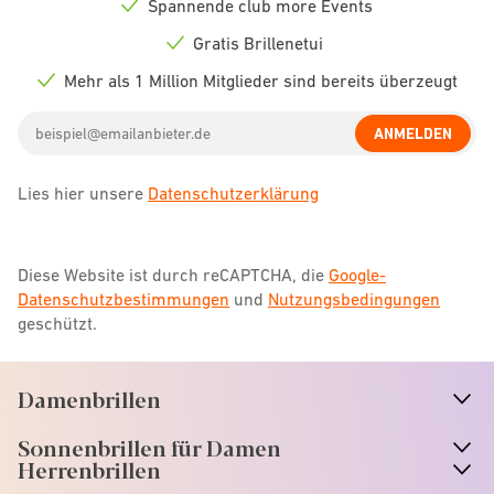
Spannende club more Events
Check
icon
Gratis Brillenetui
Check
icon
Mehr als 1 Million Mitglieder sind bereits überzeugt
Check
icon
Email
ANMELDEN
address
Lies hier unsere
Datenschutzerklärung
Diese Website ist durch reCAPTCHA, die
Google-
Datenschutzbestimmungen
und
Nutzungsbedingungen
geschützt.
Damenbrillen
n
A
r
r
o
w
i
c
o
Sonnenbrillen für Damen
n
A
r
r
o
w
i
c
o
Herrenbrillen