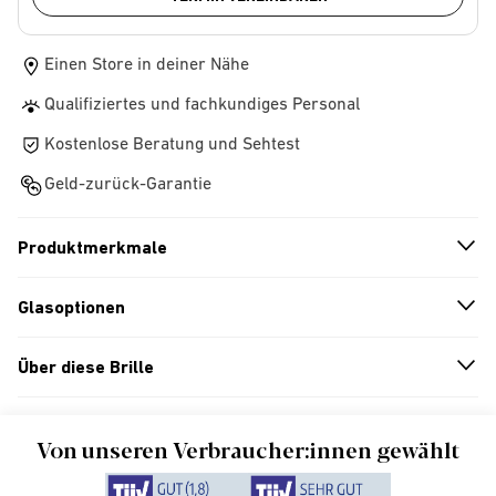
Einen Store in deiner Nähe
Qualifiziertes und fachkundiges Personal
Kostenlose Beratung und Sehtest
Geld-zurück-Garantie
Produktmerkmale
n
A
r
r
o
w
i
c
o
Glasoptionen
n
A
r
r
o
w
i
c
o
Über diese Brille
n
A
r
r
o
w
i
c
o
Von unseren Verbraucher:innen gewählt