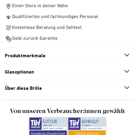
Einen Store in deiner Nähe
Qualifiziertes und fachkundiges Personal
Kostenlose Beratung und Sehtest
Geld-zurück-Garantie
Produktmerkmale
n
A
r
r
o
w
i
c
o
Glasoptionen
n
A
r
r
o
w
i
c
o
Über diese Brille
n
A
r
r
o
w
i
c
o
Von unseren Verbraucher:innen gewählt