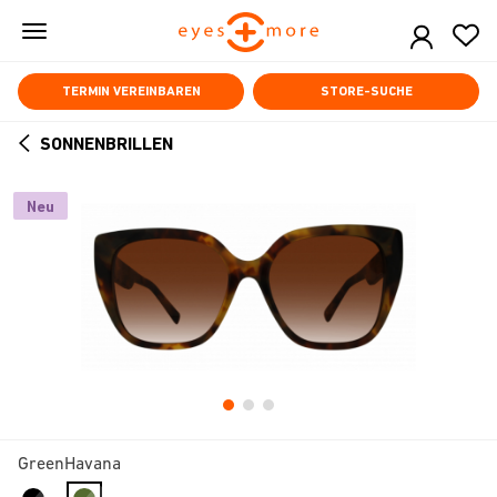
Skip
to
main
content
TERMIN VEREINBAREN
STORE-SUCHE
SONNENBRILLEN
ARROW
BACK
Neu
GreenHavana