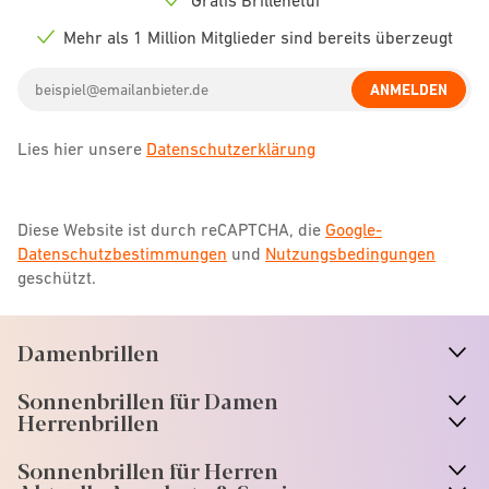
Check
icon
Mehr als 1 Million Mitglieder sind bereits überzeugt
Check
icon
Email
ANMELDEN
address
Lies hier unsere
Datenschutzerklärung
Diese Website ist durch reCAPTCHA, die
Google-
Datenschutzbestimmungen
und
Nutzungsbedingungen
geschützt.
Damenbrillen
n
A
r
r
o
w
i
c
o
Sonnenbrillen für Damen
n
A
r
r
o
w
i
c
o
Herrenbrillen
Sonnenbrillen für Herren