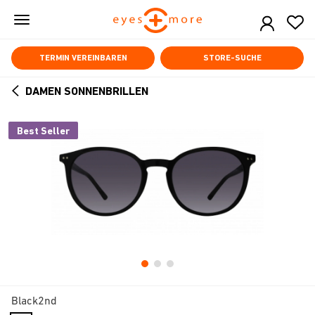
Skip
to
main
content
TERMIN VEREINBAREN
STORE-SUCHE
DAMEN SONNENBRILLEN
ARROW
BACK
Best Seller
Black2nd