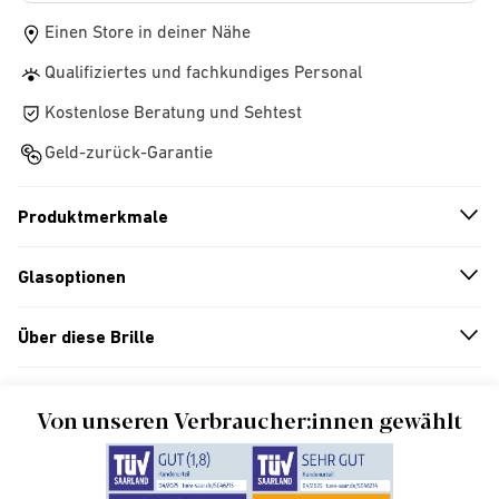
Einen Store in deiner Nähe
Qualifiziertes und fachkundiges Personal
Kostenlose Beratung und Sehtest
Geld-zurück-Garantie
Produktmerkmale
n
A
r
r
o
w
i
c
o
Glasoptionen
n
A
r
r
o
w
i
c
o
Über diese Brille
n
A
r
r
o
w
i
c
o
Von unseren Verbraucher:innen gewählt