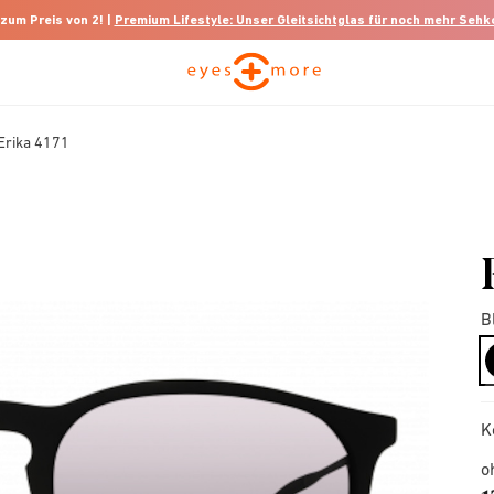
 zum Preis von 2! |
Premium Lifestyle: Unser Gleitsichtglas für noch mehr Seh
Erika 4171
B
K
o