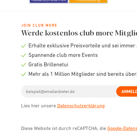
JOIN CLUB MORE
Werde kostenlos club more Mitgli
Erhalte exklusive Preisvorteile und sei immer 
Check
Spannende club more Events
icon
Check
Gratis Brillenetui
icon
Check
Mehr als 1 Million Mitglieder sind bereits übe
icon
Check
Email
icon
ANMEL
address
Lies hier unsere
Datenschutzerklärung
Diese Website ist durch reCAPTCHA, die
Google-Date