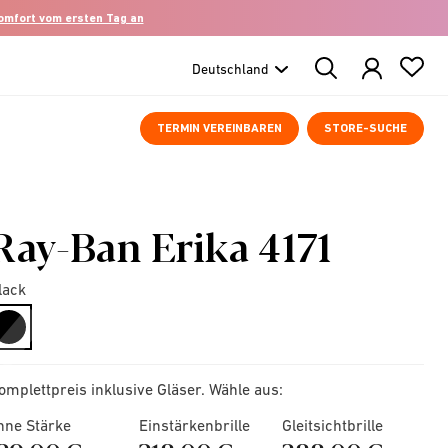
komfort vom ersten Tag an
Search
Products
TERMIN VEREINBAREN
STORE-SUCHE
Ray-Ban Erika 4171
lack
selected
omplettpreis inklusive Gläser. Wähle aus:
hne Stärke
Einstärkenbrille
Gleitsichtbrille