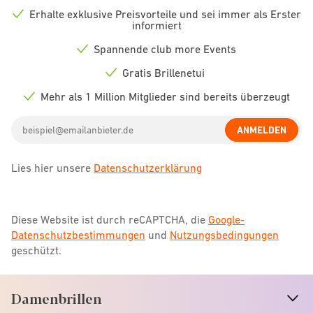
Erhalte exklusive Preisvorteile und sei immer als Erster
Check
informiert
icon
Spannende club more Events
Check
icon
Gratis Brillenetui
Check
icon
Mehr als 1 Million Mitglieder sind bereits überzeugt
Check
icon
Email
ANMELDEN
address
Lies hier unsere
Datenschutzerklärung
Diese Website ist durch reCAPTCHA, die
Google-
Datenschutzbestimmungen
und
Nutzungsbedingungen
geschützt.
Damenbrillen
n
A
r
r
o
w
i
c
o