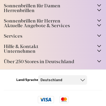
Sonnenbrillen für Damen
n
A
r
r
o
w
i
c
o
Herrenbrillen
Sonnenbrillen für Herren
Aktuelle Angebote & Services
Services
Hilfe & Kontakt
Unternehmen
Über 250 Stores in Deutschland
Land/Sprache
Visa
Mastercard
logo
logo