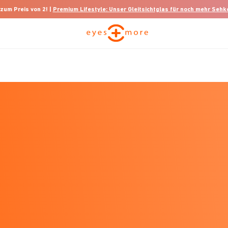
 zum Preis von 2! |
Premium Lifestyle: Unser Gleitsichtglas für noch mehr Seh