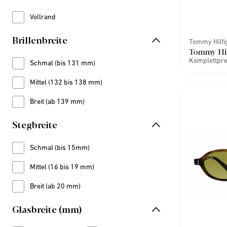
Vollrand
Refine by Fassung: Vollrand
Brillenbreite
Tommy Hilfi
Tommy Hil
Komplettprei
Schmal (bis 131 mm)
Refine by Brillenbreite: Schmal (bis 131 mm)
Mittel (132 bis 138 mm)
Refine by Brillenbreite: Mittel (132 bis 138 mm)
Breit (ab 139 mm)
Refine by Brillenbreite: Breit (ab 139 mm)
Stegbreite
Schmal (bis 15mm)
Refine by Stegbreite: Schmal (bis 15mm)
Mittel (16 bis 19 mm)
Refine by Stegbreite: Mittel (16 bis 19 mm)
Breit (ab 20 mm)
Refine by Stegbreite: Breit (ab 20 mm)
Glasbreite (mm)