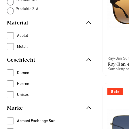
Produkte Z-A
Material
Acetat
Refine by Material: Acetat
Metall
Refine by Material: Metall
Geschlecht
Ray-Ban Su
Ray-Ban 
Komplettprei
Damen
Refine by Geschlecht: Damen
Herren
Refine by Geschlecht: Herren
Sale
Unisex
Refine by Geschlecht: Unisex
Marke
Armani Exchange Sun
Refine by Marke: Armani Exchange Sun