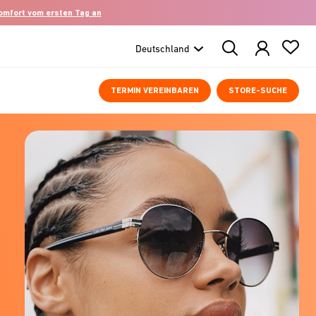
komfort vom ersten Tag an
Search
Products
TERMIN VEREINBAREN
STORE-SUCHE