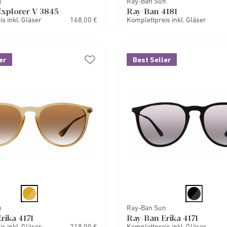
n
Ray-Ban Sun
xplorer V 3845
Ray-Ban 4181
s inkl. Gläser
168,00 €
Komplettpreis inkl. Gläser
er
Best Seller
n
Ray-Ban Sun
rika 4171
Ray-Ban Erika 4171
s inkl. Gläser
218,00 €
Komplettpreis inkl. Gläser