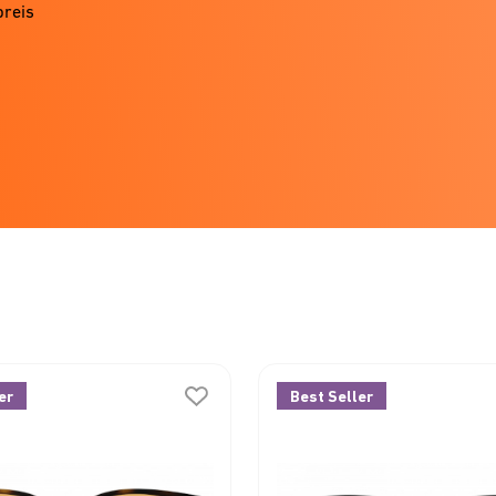
preis
er
Best Seller