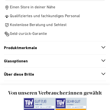
Einen Store in deiner Nähe
Qualifiziertes und fachkundiges Personal
Kostenlose Beratung und Sehtest
Geld-zurück-Garantie
Produktmerkmale
n
A
r
r
o
w
i
c
o
Glasoptionen
n
A
r
r
o
w
i
c
o
Über diese Brille
n
A
r
r
o
w
i
c
o
Von unseren Verbraucher:innen gewählt