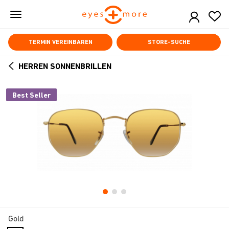
Skip
to
main
content
TERMIN VEREINBAREN
STORE-SUCHE
HERREN SONNENBRILLEN
ARROW
BACK
Best Seller
Gold