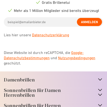
icon
Gratis Brillenetui
Check
icon
Mehr als 1 Million Mitglieder sind bereits überzeugt
Check
icon
Email
ANMELDEN
address
Lies hier unsere
Datenschutzerklärung
Diese Website ist durch reCAPTCHA, die
Google-
Datenschutzbestimmungen
und
Nutzungsbedingungen
geschützt.
Damenbrillen
n
A
r
r
o
w
i
c
o
Sonnenbrillen für Damen
n
A
r
r
o
w
i
c
o
Herrenbrillen
Sonnenbrillen für Herren