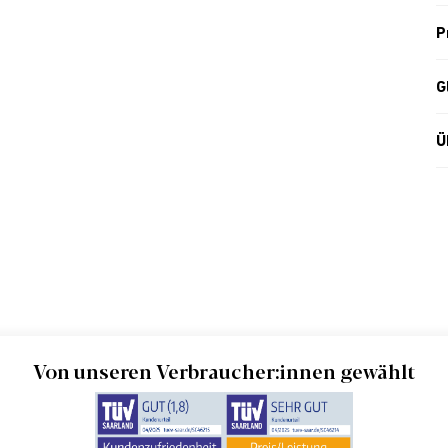
P
G
Ü
Von unseren Verbraucher:innen gewählt