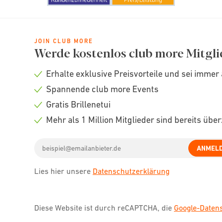
JOIN CLUB MORE
Werde kostenlos club more Mitgli
Erhalte exklusive Preisvorteile und sei immer 
Check
Spannende club more Events
icon
Check
Gratis Brillenetui
icon
Check
Mehr als 1 Million Mitglieder sind bereits übe
icon
Check
Email
icon
ANMEL
address
Lies hier unsere
Datenschutzerklärung
Diese Website ist durch reCAPTCHA, die
Google-Date