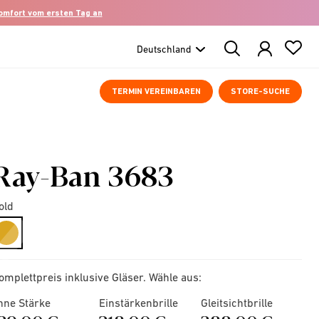
komfort vom ersten Tag an
Search
Products
TERMIN VEREINBAREN
STORE-SUCHE
Ray-Ban 3683
old
selected
omplettpreis inklusive Gläser. Wähle aus:
hne Stärke
Einstärkenbrille
Gleitsichtbrille