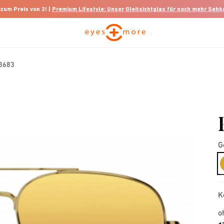
 zum Preis von 2! |
Premium Lifestyle: Unser Gleitsichtglas für noch mehr Seh
 3683
G
K
o