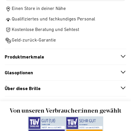
Einen Store in deiner Nähe
Qualifiziertes und fachkundiges Personal
Kostenlose Beratung und Sehtest
Geld-zurück-Garantie
Produktmerkmale
n
A
r
r
o
w
i
c
o
Glasoptionen
n
A
r
r
o
w
i
c
o
Über diese Brille
n
A
r
r
o
w
i
c
o
Von unseren Verbraucher:innen gewählt