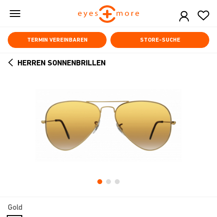
Skip
to
main
content
TERMIN VEREINBAREN
STORE-SUCHE
HERREN SONNENBRILLEN
ARROW
BACK
Gold