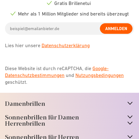
icon
Gratis Brillenetui
Check
icon
Mehr als 1 Million Mitglieder sind bereits überzeugt
Check
icon
Email
ANMELDEN
address
Lies hier unsere
Datenschutzerklärung
Diese Website ist durch reCAPTCHA, die
Google-
Datenschutzbestimmungen
und
Nutzungsbedingungen
geschützt.
Damenbrillen
n
A
r
r
o
w
i
c
o
Sonnenbrillen für Damen
n
A
r
r
o
w
i
c
o
Herrenbrillen
Sonnenbrillen für Herren