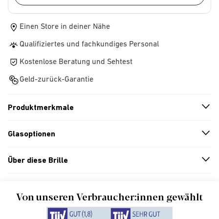
Einen Store in deiner Nähe
Qualifiziertes und fachkundiges Personal
Kostenlose Beratung und Sehtest
Geld-zurück-Garantie
Produktmerkmale
n
A
r
r
o
w
i
c
o
Glasoptionen
n
A
r
r
o
w
i
c
o
Über diese Brille
n
A
r
r
o
w
i
c
o
Von unseren Verbraucher:innen gewählt