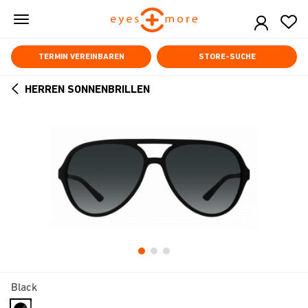
Skip
to
main
content
TERMIN VEREINBAREN
STORE-SUCHE
HERREN SONNENBRILLEN
ARROW
BACK
Black