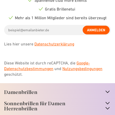
Spannende club more Events
Check
icon
Gratis Brillenetui
Check
icon
Mehr als 1 Million Mitglieder sind bereits überzeugt
Check
icon
Email
ANMELDEN
address
Lies hier unsere
Datenschutzerklärung
Diese Website ist durch reCAPTCHA, die
Google-
Datenschutzbestimmungen
und
Nutzungsbedingungen
geschützt.
Damenbrillen
n
A
r
r
o
w
i
c
o
Sonnenbrillen für Damen
n
A
r
r
o
w
i
c
o
Herrenbrillen