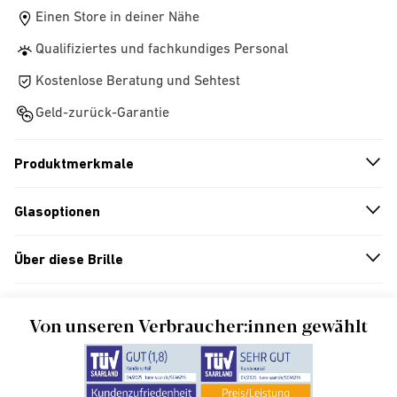
Einen Store in deiner Nähe
Qualifiziertes und fachkundiges Personal
Kostenlose Beratung und Sehtest
Geld-zurück-Garantie
Produktmerkmale
n
A
r
r
o
w
i
c
o
Glasoptionen
n
A
r
r
o
w
i
c
o
Über diese Brille
n
A
r
r
o
w
i
c
o
Von unseren Verbraucher:innen gewählt