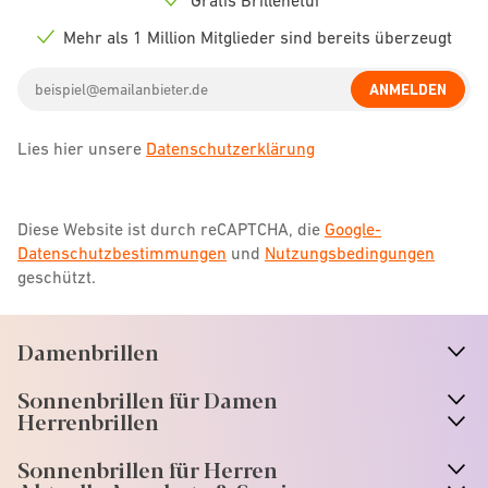
Check
icon
Mehr als 1 Million Mitglieder sind bereits überzeugt
Check
icon
Email
ANMELDEN
address
Lies hier unsere
Datenschutzerklärung
Diese Website ist durch reCAPTCHA, die
Google-
Datenschutzbestimmungen
und
Nutzungsbedingungen
geschützt.
Damenbrillen
n
A
r
r
o
w
i
c
o
Sonnenbrillen für Damen
n
A
r
r
o
w
i
c
o
Herrenbrillen
Sonnenbrillen für Herren