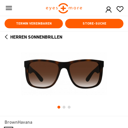
Skip
to
main
content
TERMIN VEREINBAREN
STORE-SUCHE
HERREN SONNENBRILLEN
ARROW
BACK
BrownHavana