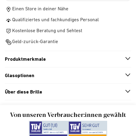
Einen Store in deiner Nähe
Qualifiziertes und fachkundiges Personal
Kostenlose Beratung und Sehtest
Geld-zurück-Garantie
Produktmerkmale
n
A
r
r
o
w
i
c
o
Glasoptionen
n
A
r
r
o
w
i
c
o
Über diese Brille
n
A
r
r
o
w
i
c
o
Von unseren Verbraucher:innen gewählt