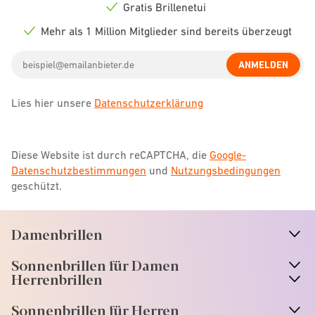
icon
Gratis Brillenetui
Check
icon
Mehr als 1 Million Mitglieder sind bereits überzeugt
Check
icon
Email
ANMELDEN
address
Lies hier unsere
Datenschutzerklärung
Diese Website ist durch reCAPTCHA, die
Google-
Datenschutzbestimmungen
und
Nutzungsbedingungen
geschützt.
Damenbrillen
n
A
r
r
o
w
i
c
o
Sonnenbrillen für Damen
n
A
r
r
o
w
i
c
o
Herrenbrillen
Sonnenbrillen für Herren