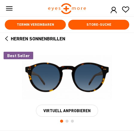
Skip
to
main
content
TERMIN VEREINBAREN
STORE-SUCHE
HERREN SONNENBRILLEN
ARROW
BACK
Best Seller
VIRTUELL ANPROBIEREN