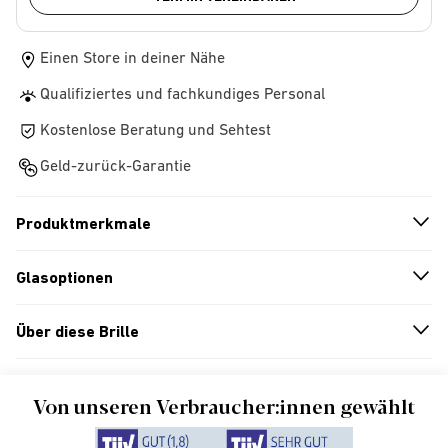
Einen Store in deiner Nähe
Qualifiziertes und fachkundiges Personal
Kostenlose Beratung und Sehtest
Geld-zurück-Garantie
Produktmerkmale
n
A
r
r
o
w
i
c
o
Glasoptionen
n
A
r
r
o
w
i
c
o
Über diese Brille
n
A
r
r
o
w
i
c
o
Von unseren Verbraucher:innen gewählt