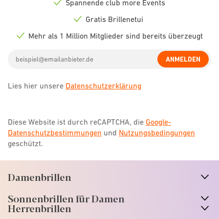
Spannende club more Events
Check
icon
Gratis Brillenetui
Check
icon
Mehr als 1 Million Mitglieder sind bereits überzeugt
Check
icon
Email
ANMELDEN
address
Lies hier unsere
Datenschutzerklärung
Diese Website ist durch reCAPTCHA, die
Google-
Datenschutzbestimmungen
und
Nutzungsbedingungen
geschützt.
Damenbrillen
n
A
r
r
o
w
i
c
o
Sonnenbrillen für Damen
n
A
r
r
o
w
i
c
o
Herrenbrillen