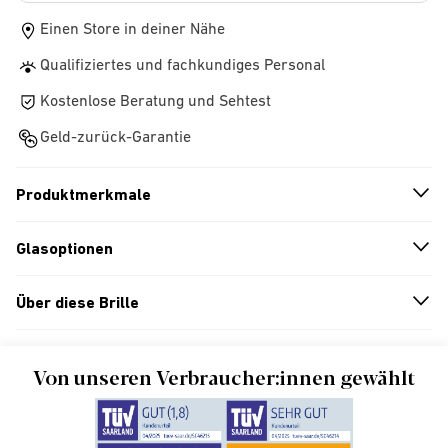
Einen Store in deiner Nähe
Qualifiziertes und fachkundiges Personal
Kostenlose Beratung und Sehtest
Geld-zurück-Garantie
Produktmerkmale
n
A
r
r
o
w
i
c
o
Glasoptionen
n
A
r
r
o
w
i
c
o
Über diese Brille
n
A
r
r
o
w
i
c
o
Von unseren Verbraucher:innen gewählt