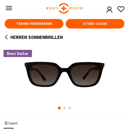
Skip
to
main
content
TERMIN VEREINBAREN
STORE-SUCHE
HERREN SONNENBRILLEN
ARROW
BACK
Best Seller
Brown