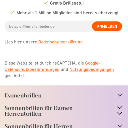
icon
Gratis Brillenetui
Check
icon
Mehr als 1 Million Mitglieder sind bereits überzeugt
Check
icon
Email
ANMELDEN
address
Lies hier unsere
Datenschutzerklärung
Diese Website ist durch reCAPTCHA, die
Google-
Datenschutzbestimmungen
und
Nutzungsbedingungen
geschützt.
Damenbrillen
n
A
r
r
o
w
i
c
o
Sonnenbrillen für Damen
n
A
r
r
o
w
i
c
o
Herrenbrillen
Sonnenbrillen für Herren