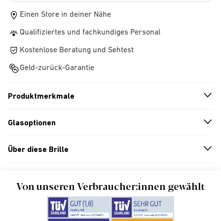
Einen Store in deiner Nähe
Qualifiziertes und fachkundiges Personal
Kostenlose Beratung und Sehtest
Geld-zurück-Garantie
Produktmerkmale
n
A
r
r
o
w
i
c
o
Glasoptionen
n
A
r
r
o
w
i
c
o
Über diese Brille
n
A
r
r
o
w
i
c
o
Von unseren Verbraucher:innen gewählt