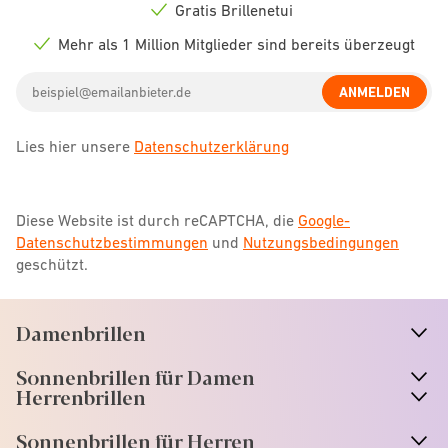
icon
Gratis Brillenetui
Check
icon
Mehr als 1 Million Mitglieder sind bereits überzeugt
Check
icon
Email
ANMELDEN
address
Lies hier unsere
Datenschutzerklärung
Diese Website ist durch reCAPTCHA, die
Google-
Datenschutzbestimmungen
und
Nutzungsbedingungen
geschützt.
Damenbrillen
n
A
r
r
o
w
i
c
o
Sonnenbrillen für Damen
n
A
r
r
o
w
i
c
o
Herrenbrillen
Sonnenbrillen für Herren