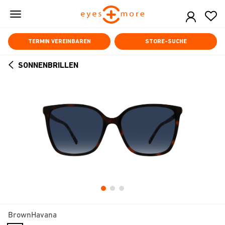
Skip
to
main
content
TERMIN VEREINBAREN
STORE-SUCHE
SONNENBRILLEN
ARROW
BACK
BrownHavana