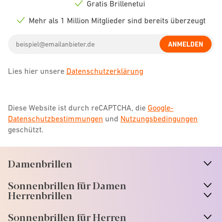
icon
Gratis Brillenetui
Check
icon
Mehr als 1 Million Mitglieder sind bereits überzeugt
Check
icon
Email
ANMELDEN
address
Lies hier unsere
Datenschutzerklärung
Diese Website ist durch reCAPTCHA, die
Google-
Datenschutzbestimmungen
und
Nutzungsbedingungen
geschützt.
Damenbrillen
n
A
r
r
o
w
i
c
o
Sonnenbrillen für Damen
n
A
r
r
o
w
i
c
o
Herrenbrillen
Sonnenbrillen für Herren