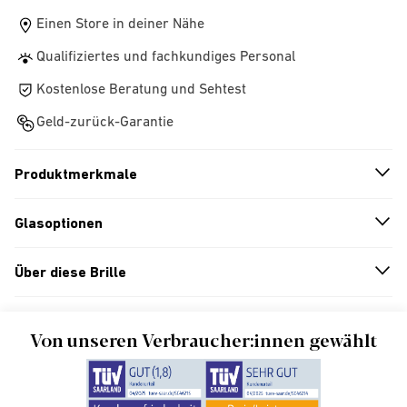
Einen Store in deiner Nähe
Qualifiziertes und fachkundiges Personal
Kostenlose Beratung und Sehtest
Geld-zurück-Garantie
Produktmerkmale
n
A
r
r
o
w
i
c
o
Glasoptionen
n
A
r
r
o
w
i
c
o
Über diese Brille
n
A
r
r
o
w
i
c
o
Von unseren Verbraucher:innen gewählt