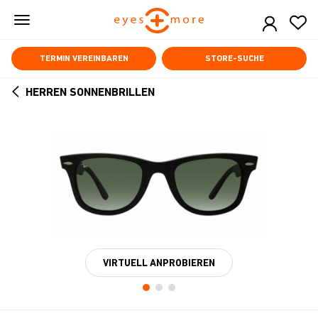
Skip
to
main
content
TERMIN VEREINBAREN
STORE-SUCHE
HERREN SONNENBRILLEN
ARROW
BACK
VIRTUELL ANPROBIEREN