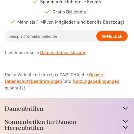
Spannende club more Events
Check
icon
Gratis Brillenetui
Check
icon
Mehr als 1 Million Mitglieder sind bereits überzeugt
Check
icon
Email
ANMELDEN
address
Lies hier unsere
Datenschutzerklärung
Diese Website ist durch reCAPTCHA, die
Google-
Datenschutzbestimmungen
und
Nutzungsbedingungen
geschützt.
Damenbrillen
n
A
r
r
o
w
i
c
o
Sonnenbrillen für Damen
n
A
r
r
o
w
i
c
o
Herrenbrillen