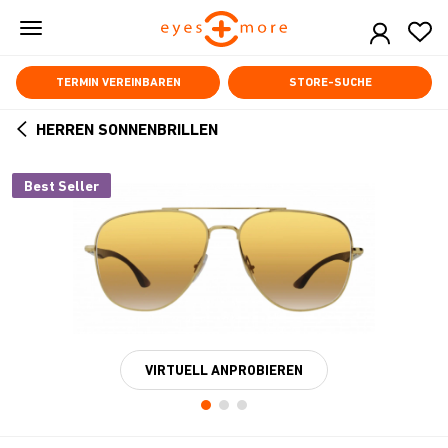
Skip
to
main
content
TERMIN VEREINBAREN
STORE-SUCHE
HERREN SONNENBRILLEN
ARROW
BACK
Best Seller
VIRTUELL ANPROBIEREN