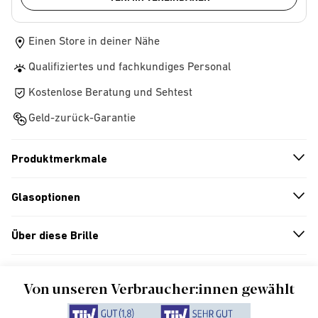
Einen Store in deiner Nähe
Qualifiziertes und fachkundiges Personal
Kostenlose Beratung und Sehtest
Geld-zurück-Garantie
Produktmerkmale
n
A
r
r
o
w
i
c
o
Glasoptionen
n
A
r
r
o
w
i
c
o
Über diese Brille
n
A
r
r
o
w
i
c
o
Von unseren Verbraucher:innen gewählt