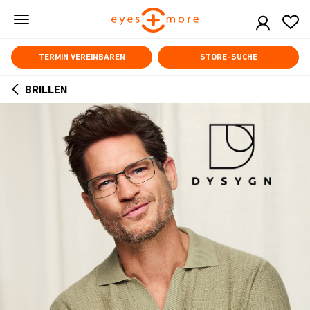
Skip
to
main
content
TERMIN VEREINBAREN
STORE-SUCHE
BRILLEN
ARROW
BACK