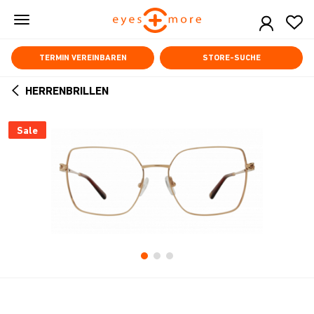
Skip
to
main
content
TERMIN VEREINBAREN
STORE-SUCHE
HERRENBRILLEN
ARROW
BACK
Sale