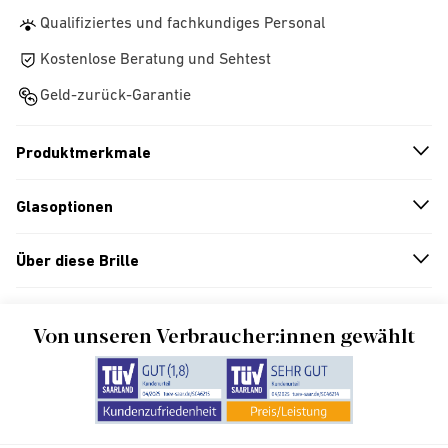
Qualifiziertes und fachkundiges Personal
Kostenlose Beratung und Sehtest
Geld-zurück-Garantie
Produktmerkmale
n
A
r
r
o
w
i
c
o
Glasoptionen
n
A
r
r
o
w
i
c
o
Über diese Brille
n
A
r
r
o
w
i
c
o
Von unseren Verbraucher:innen gewählt