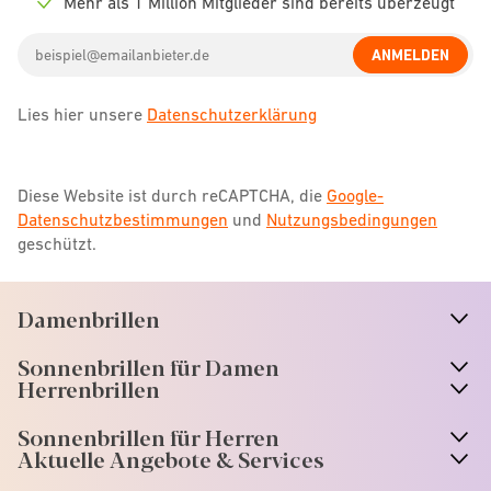
Mehr als 1 Million Mitglieder sind bereits überzeugt
Check
icon
Email
ANMELDEN
address
Lies hier unsere
Datenschutzerklärung
Diese Website ist durch reCAPTCHA, die
Google-
Datenschutzbestimmungen
und
Nutzungsbedingungen
geschützt.
Damenbrillen
n
A
r
r
o
w
i
c
o
Sonnenbrillen für Damen
n
A
r
r
o
w
i
c
o
Herrenbrillen
Sonnenbrillen für Herren
Aktuelle Angebote & Services