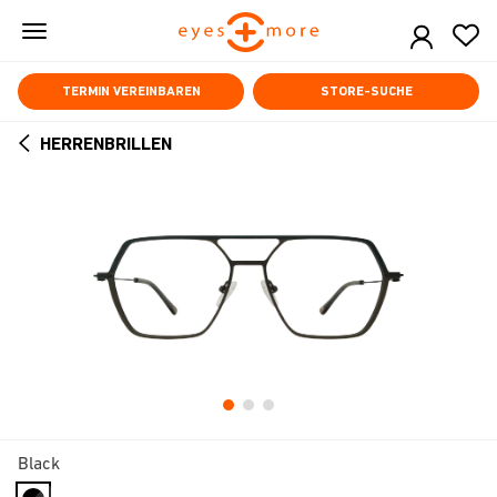
Skip
to
main
content
TERMIN VEREINBAREN
STORE-SUCHE
HERRENBRILLEN
ARROW
BACK
Black