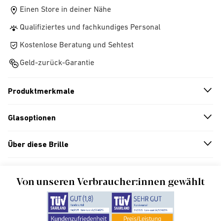
Einen Store in deiner Nähe
Qualifiziertes und fachkundiges Personal
Kostenlose Beratung und Sehtest
Geld-zurück-Garantie
Produktmerkmale
n
A
r
r
o
w
i
c
o
Glasoptionen
n
A
r
r
o
w
i
c
o
Über diese Brille
n
A
r
r
o
w
i
c
o
Von unseren Verbraucher:innen gewählt