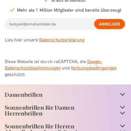
Check
icon
Mehr als 1 Million Mitglieder sind bereits überzeugt
Check
icon
Email
ANMELDEN
address
Lies hier unsere
Datenschutzerklärung
Diese Website ist durch reCAPTCHA, die
Google-
Datenschutzbestimmungen
und
Nutzungsbedingungen
geschützt.
Damenbrillen
n
A
r
r
o
w
i
c
o
Sonnenbrillen für Damen
n
A
r
r
o
w
i
c
o
Herrenbrillen
Sonnenbrillen für Herren