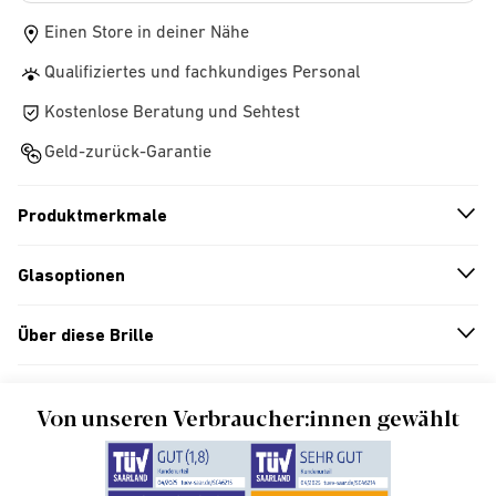
Einen Store in deiner Nähe
Qualifiziertes und fachkundiges Personal
Kostenlose Beratung und Sehtest
Geld-zurück-Garantie
Produktmerkmale
n
A
r
r
o
w
i
c
o
Glasoptionen
n
A
r
r
o
w
i
c
o
Über diese Brille
n
A
r
r
o
w
i
c
o
Von unseren Verbraucher:innen gewählt