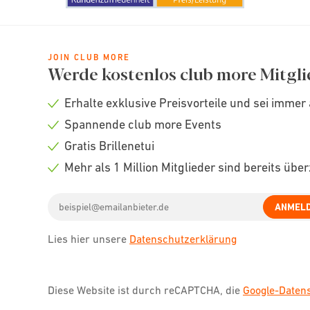
JOIN CLUB MORE
Werde kostenlos club more Mitgli
Erhalte exklusive Preisvorteile und sei immer 
Check
Spannende club more Events
icon
Check
Gratis Brillenetui
icon
Check
Mehr als 1 Million Mitglieder sind bereits übe
icon
Check
Email
icon
ANMEL
address
Lies hier unsere
Datenschutzerklärung
Diese Website ist durch reCAPTCHA, die
Google-Date