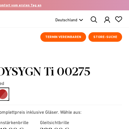
komfort vom ersten Tag an
Search
Products
TERMIN VEREINBAREN
STORE-SUCHE
DYSYGN Ti 00275
ed
selected
omplettpreis inklusive Gläser. Wähle aus:
instärkenbrille
Gleitsichtbrille