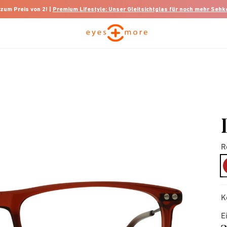
 zum Preis von 2! |
Premium Lifestyle: Unser Gleitsichtglas für noch mehr Seh
R
K
E