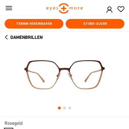
Skip
to
main
content
TERMIN VEREINBAREN
STORE-SUCHE
DAMENBRILLEN
ARROW
BACK
Rosegold