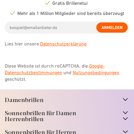
icon
Gratis Brillenetui
Check
icon
Mehr als 1 Million Mitglieder sind bereits überzeugt
Check
icon
Email
ANMELDEN
address
Lies hier unsere
Datenschutzerklärung
Diese Website ist durch reCAPTCHA, die
Google-
Datenschutzbestimmungen
und
Nutzungsbedingungen
geschützt.
Damenbrillen
n
A
r
r
o
w
i
c
o
Sonnenbrillen für Damen
n
A
r
r
o
w
i
c
o
Herrenbrillen
Sonnenbrillen für Herren