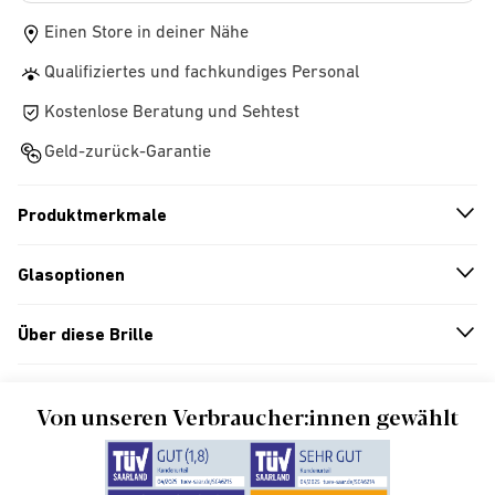
Einen Store in deiner Nähe
Qualifiziertes und fachkundiges Personal
Kostenlose Beratung und Sehtest
Geld-zurück-Garantie
Produktmerkmale
n
A
r
r
o
w
i
c
o
Glasoptionen
n
A
r
r
o
w
i
c
o
Über diese Brille
n
A
r
r
o
w
i
c
o
Von unseren Verbraucher:innen gewählt