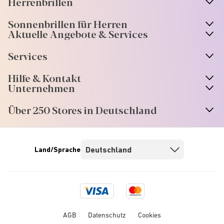
A
r
r
o
w
i
c
o
Herrenbrillen
Sonnenbrillen für Herren
Aktuelle Angebote & Services
Services
Hilfe & Kontakt
Unternehmen
Über 250 Stores in Deutschland
Land/Sprache
Visa
Mastercard
logo
logo
AGB
Datenschutz
Cookies