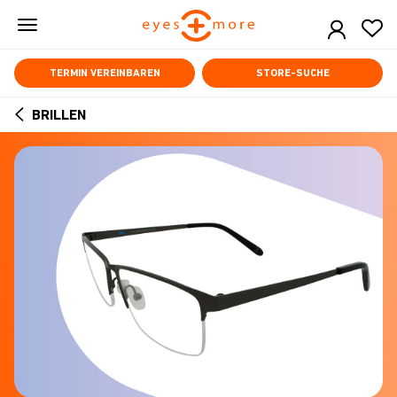
Skip
to
main
content
TERMIN VEREINBAREN
STORE-SUCHE
BRILLEN
ARROW
BACK