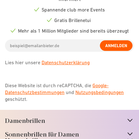
icon
Spannende club more Events
Check
icon
Gratis Brillenetui
Check
icon
Mehr als 1 Million Mitglieder sind bereits überzeugt
Check
icon
Email
ANMELDEN
address
Lies hier unsere
Datenschutzerklärung
Diese Website ist durch reCAPTCHA, die
Google-
Datenschutzbestimmungen
und
Nutzungsbedingungen
geschützt.
Damenbrillen
n
A
r
r
o
w
i
c
o
Sonnenbrillen für Damen
n