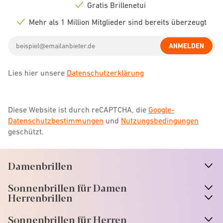
icon
Gratis Brillenetui
Check
icon
Mehr als 1 Million Mitglieder sind bereits überzeugt
Check
icon
Email
ANMELDEN
address
Lies hier unsere
Datenschutzerklärung
Diese Website ist durch reCAPTCHA, die
Google-
Datenschutzbestimmungen
und
Nutzungsbedingungen
geschützt.
Damenbrillen
n
A
r
r
o
w
i
c
o
Sonnenbrillen für Damen
n
A
r
r
o
w
i
c
o
Herrenbrillen
Sonnenbrillen für Herren