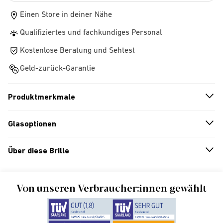
Einen Store in deiner Nähe
Qualifiziertes und fachkundiges Personal
Kostenlose Beratung und Sehtest
Geld-zurück-Garantie
Produktmerkmale
n
A
r
r
o
w
i
c
o
Glasoptionen
n
A
r
r
o
w
i
c
o
Über diese Brille
n
A
r
r
o
w
i
c
o
Von unseren Verbraucher:innen gewählt