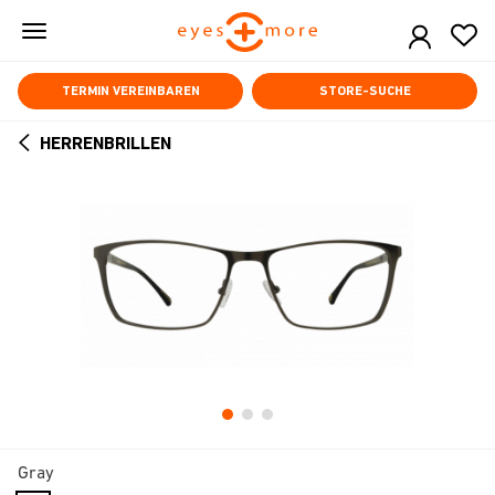
Skip
to
main
content
TERMIN VEREINBAREN
STORE-SUCHE
HERRENBRILLEN
ARROW
BACK
Gray