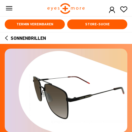
Skip
to
main
content
TERMIN VEREINBAREN
STORE-SUCHE
SONNENBRILLEN
ARROW
BACK