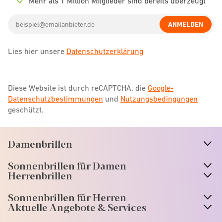
Mehr als 1 Million Mitglieder sind bereits überzeugt
Check
icon
Email
ANMELDEN
address
Lies hier unsere
Datenschutzerklärung
Diese Website ist durch reCAPTCHA, die
Google-
Datenschutzbestimmungen
und
Nutzungsbedingungen
geschützt.
Damenbrillen
n
A
r
r
o
w
i
c
o
Sonnenbrillen für Damen
n
A
r
r
o
w
i
c
o
Herrenbrillen
Sonnenbrillen für Herren
Aktuelle Angebote & Services