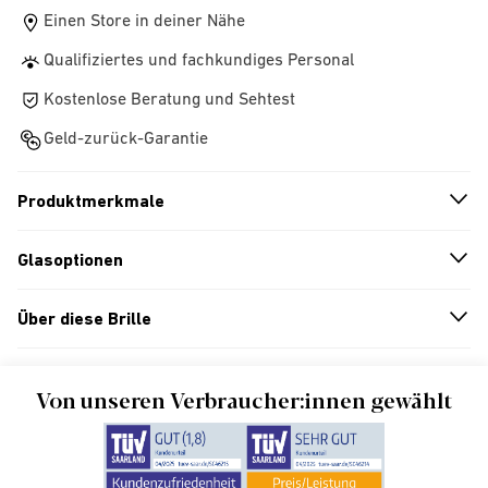
Einen Store in deiner Nähe
Qualifiziertes und fachkundiges Personal
Kostenlose Beratung und Sehtest
Geld-zurück-Garantie
Produktmerkmale
n
A
r
r
o
w
i
c
o
Glasoptionen
n
A
r
r
o
w
i
c
o
Über diese Brille
n
A
r
r
o
w
i
c
o
Von unseren Verbraucher:innen gewählt