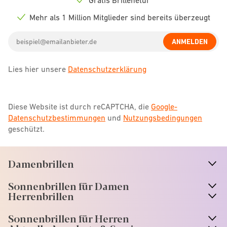
Check
icon
Mehr als 1 Million Mitglieder sind bereits überzeugt
Check
icon
Email
ANMELDEN
address
Lies hier unsere
Datenschutzerklärung
Diese Website ist durch reCAPTCHA, die
Google-
Datenschutzbestimmungen
und
Nutzungsbedingungen
geschützt.
Damenbrillen
n
A
r
r
o
w
i
c
o
Sonnenbrillen für Damen
n
A
r
r
o
w
i
c
o
Herrenbrillen
Sonnenbrillen für Herren