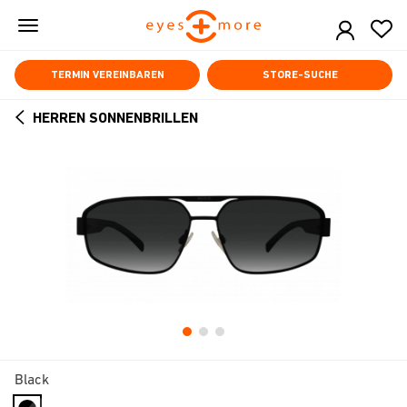
Skip
to
main
content
TERMIN VEREINBAREN
STORE-SUCHE
HERREN SONNENBRILLEN
ARROW
BACK
Black