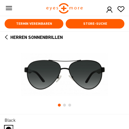
Skip
to
main
content
TERMIN VEREINBAREN
STORE-SUCHE
HERREN SONNENBRILLEN
ARROW
BACK
Black