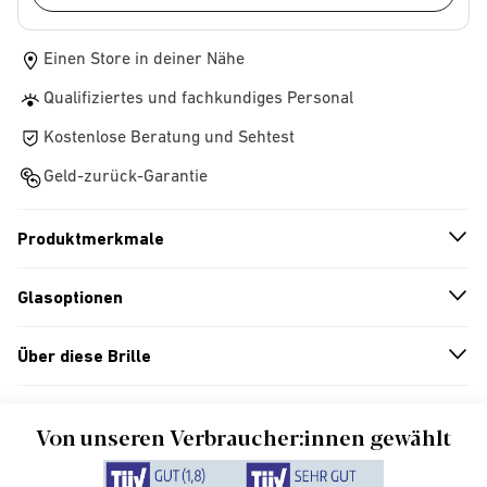
Einen Store in deiner Nähe
Qualifiziertes und fachkundiges Personal
Kostenlose Beratung und Sehtest
Geld-zurück-Garantie
Produktmerkmale
n
A
r
r
o
w
i
c
o
Glasoptionen
n
A
r
r
o
w
i
c
o
Über diese Brille
n
A
r
r
o
w
i
c
o
Von unseren Verbraucher:innen gewählt