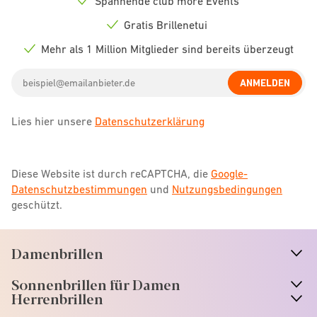
Spannende club more Events
Check
icon
Gratis Brillenetui
Check
icon
Mehr als 1 Million Mitglieder sind bereits überzeugt
Check
icon
Email
ANMELDEN
address
Lies hier unsere
Datenschutzerklärung
Diese Website ist durch reCAPTCHA, die
Google-
Datenschutzbestimmungen
und
Nutzungsbedingungen
geschützt.
Damenbrillen
n
A
r
r
o
w
i
c
o
Sonnenbrillen für Damen
n
A
r
r
o
w
i
c
o
Herrenbrillen