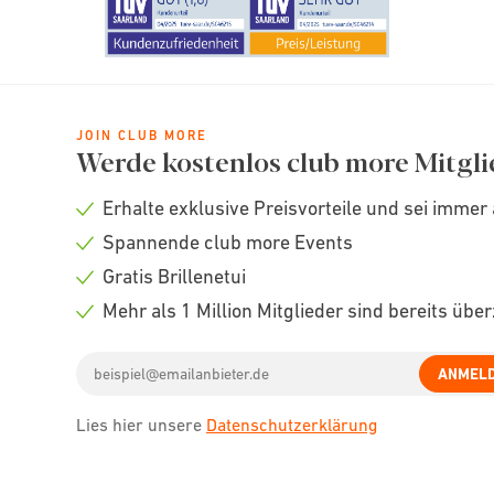
JOIN CLUB MORE
Werde kostenlos club more Mitgli
Erhalte exklusive Preisvorteile und sei immer 
Check
Spannende club more Events
icon
Check
Gratis Brillenetui
icon
Check
Mehr als 1 Million Mitglieder sind bereits übe
icon
Check
Email
icon
ANMEL
address
Lies hier unsere
Datenschutzerklärung