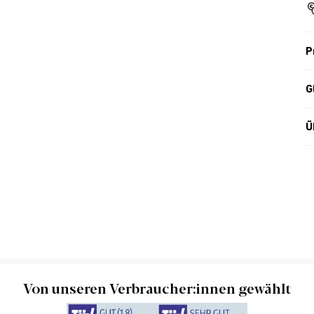
P
G
Ü
Von unseren Verbraucher:innen gewählt