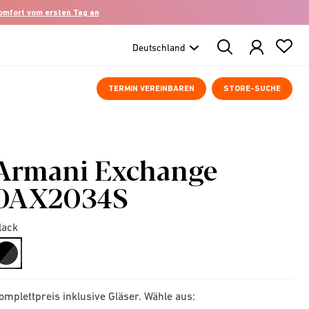
komfort vom ersten Tag an
Search
Products
TERMIN VEREINBAREN
STORE-SUCHE
Armani Exchange
0AX2034S
lack
selected
omplettpreis inklusive Gläser. Wähle aus: