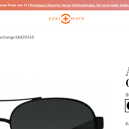
 zum Preis von 2! |
Premium Lifestyle: Unser Gleitsichtglas für noch mehr Seh
Exchange 0AX2034S
B
K