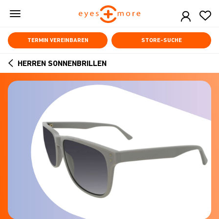
Skip
to
main
content
TERMIN VEREINBAREN
STORE-SUCHE
HERREN SONNENBRILLEN
ARROW
BACK