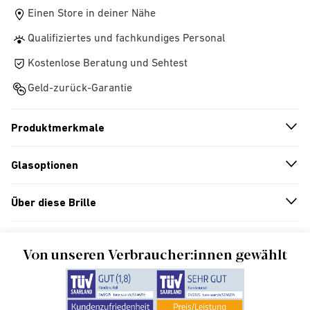
Einen Store in deiner Nähe
Qualifiziertes und fachkundiges Personal
Kostenlose Beratung und Sehtest
Geld-zurück-Garantie
Produktmerkmale
n
A
r
r
o
w
i
c
o
Glasoptionen
n
A
r
r
o
w
i
c
o
Über diese Brille
n
A
r
r
o
w
i
c
o
Von unseren Verbraucher:innen gewählt