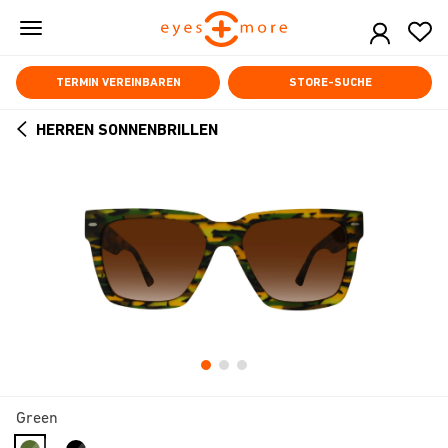
Skip
to
main
content
TERMIN VEREINBAREN
STORE-SUCHE
HERREN SONNENBRILLEN
ARROW
BACK
Green