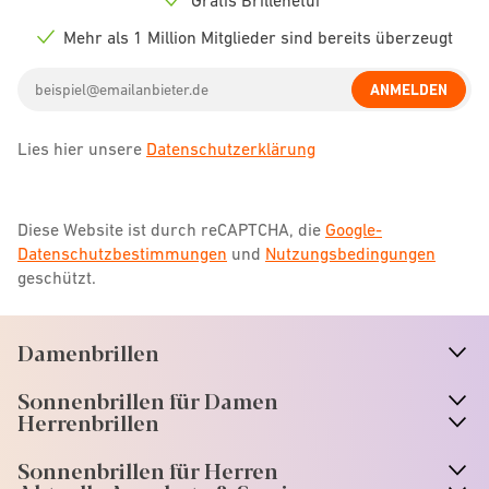
Check
icon
Mehr als 1 Million Mitglieder sind bereits überzeugt
Check
icon
Email
ANMELDEN
address
Lies hier unsere
Datenschutzerklärung
Diese Website ist durch reCAPTCHA, die
Google-
Datenschutzbestimmungen
und
Nutzungsbedingungen
geschützt.
Damenbrillen
n
A
r
r
o
w
i
c
o
Sonnenbrillen für Damen
n
A
r
r
o
w
i
c
o
Herrenbrillen
Sonnenbrillen für Herren