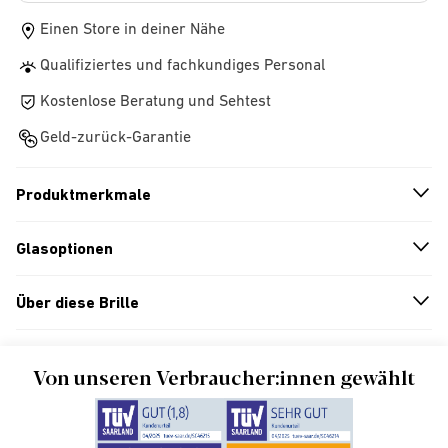
Einen Store in deiner Nähe
Qualifiziertes und fachkundiges Personal
Kostenlose Beratung und Sehtest
Geld-zurück-Garantie
Produktmerkmale
n
A
r
r
o
w
i
c
o
Glasoptionen
n
A
r
r
o
w
i
c
o
Über diese Brille
n
A
r
r
o
w
i
c
o
Von unseren Verbraucher:innen gewählt