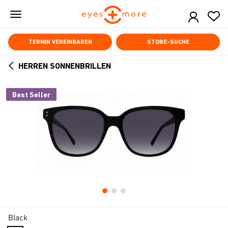
Skip
to
main
content
TERMIN VEREINBAREN
STORE-SUCHE
HERREN SONNENBRILLEN
ARROW
BACK
Best Seller
Black