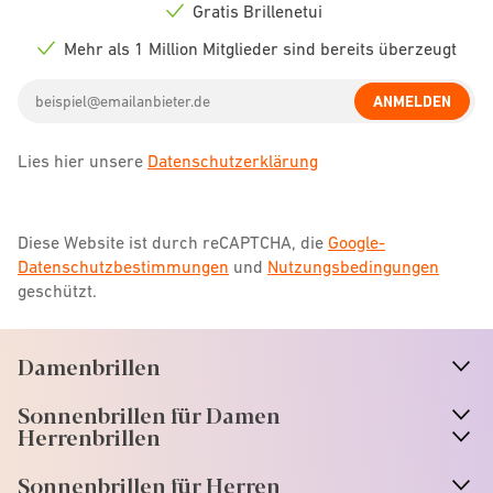
icon
Gratis Brillenetui
Check
icon
Mehr als 1 Million Mitglieder sind bereits überzeugt
Check
icon
Email
ANMELDEN
address
Lies hier unsere
Datenschutzerklärung
Diese Website ist durch reCAPTCHA, die
Google-
Datenschutzbestimmungen
und
Nutzungsbedingungen
geschützt.
Damenbrillen
n
A
r
r
o
w
i
c
o
Sonnenbrillen für Damen
n
A
r
r
o
w
i
c
o
Herrenbrillen
Sonnenbrillen für Herren