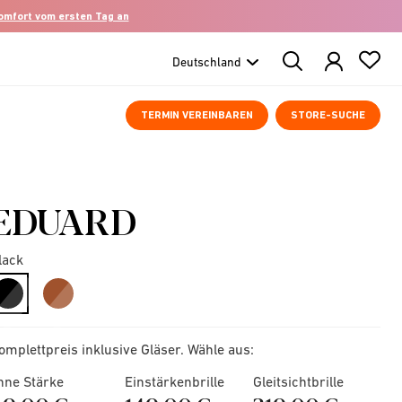
komfort vom ersten Tag an
Search
Products
TERMIN VEREINBAREN
STORE-SUCHE
EDUARD
lack
selected
omplettpreis inklusive Gläser. Wähle aus:
hne Stärke
Einstärkenbrille
Gleitsichtbrille