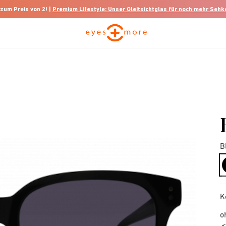
 zum Preis von 2! |
Premium Lifestyle: Unser Gleitsichtglas für noch mehr Seh
B
K
o