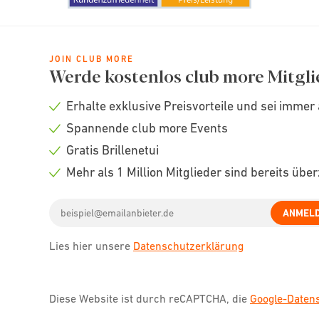
JOIN CLUB MORE
Werde kostenlos club more Mitgli
Erhalte exklusive Preisvorteile und sei immer 
Check
Spannende club more Events
icon
Check
Gratis Brillenetui
icon
Check
Mehr als 1 Million Mitglieder sind bereits übe
icon
Check
Email
icon
ANMEL
address
Lies hier unsere
Datenschutzerklärung
Diese Website ist durch reCAPTCHA, die
Google-Date