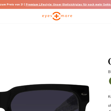
 zum Preis von 2! |
Premium Lifestyle: Unser Gleitsichtglas für noch mehr Seh
B
K
o