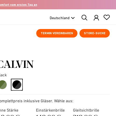
komfort vom ersten Tag an
Search
Products
TERMIN VEREINBAREN
STORE-SUCHE
CALVIN
lack
selected
omplettpreis inklusive Gläser. Wähle aus:
hne Stärke
Einstärkenbrille
Gleitsichtbrille