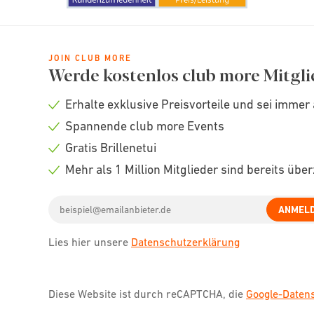
JOIN CLUB MORE
Werde kostenlos club more Mitgli
Erhalte exklusive Preisvorteile und sei immer 
Check
Spannende club more Events
icon
Check
Gratis Brillenetui
icon
Check
Mehr als 1 Million Mitglieder sind bereits übe
icon
Check
Email
icon
ANMEL
address
Lies hier unsere
Datenschutzerklärung
Diese Website ist durch reCAPTCHA, die
Google-Date