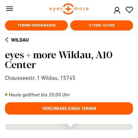
Skip
to
main
content
TERMIN VEREINBAREN
STORE-SUCHE
WILDAU
ARROW
eyes + more Wildau, A10
BACK
Center
Chausseestr. 1 Wildau, 15745
Heute geöffnet bis 20:00 Uhr
VEREINBARE EINEN TERMIN