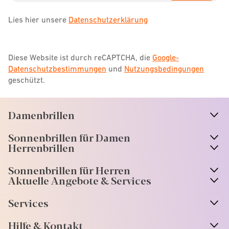
Lies hier unsere
Datenschutzerklärung
Diese Website ist durch reCAPTCHA, die
Google-
Datenschutzbestimmungen
und
Nutzungsbedingungen
geschützt.
Damenbrillen
n
A
r
r
o
w
i
c
o
Sonnenbrillen für Damen
n
A
r
r
o
w
i
c
o
Herrenbrillen
Sonnenbrillen für Herren
Aktuelle Angebote & Services
Services
Hilfe & Kontakt