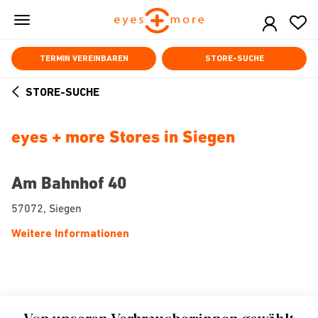
Skip
to
main
content
TERMIN VEREINBAREN
STORE-SUCHE
STORE-SUCHE
ARROW
BACK
eyes + more Stores in Siegen
Am Bahnhof 40
57072, Siegen
Weitere Informationen
Von unseren Verbraucher:innen gewählt