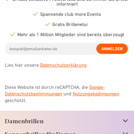
Check
informiert
icon
Spannende club more Events
Check
icon
Gratis Brillenetui
Check
icon
Mehr als 1 Million Mitglieder sind bereits überzeugt
Check
icon
Email
ANMELDEN
address
Lies hier unsere
Datenschutzerklärung
Diese Website ist durch reCAPTCHA, die
Google-
Datenschutzbestimmungen
und
Nutzungsbedingungen
geschützt.
Damenbrillen
n
A
r
r
o
w
i
c
o
Sonnenbrillen für Damen