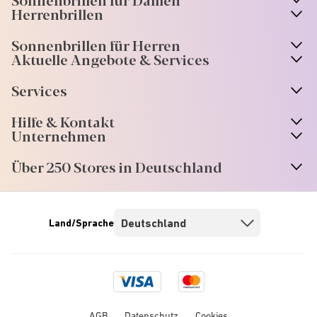
n
A
r
r
o
w
i
c
o
Herrenbrillen
Sonnenbrillen für Herren
Aktuelle Angebote & Services
Services
Hilfe & Kontakt
Unternehmen
Über 250 Stores in Deutschland
Land/Sprache
Visa
Mastercard
logo
logo
AGB
Datenschutz
Cookies