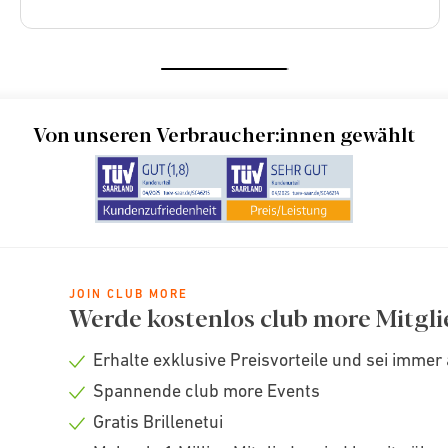
Von unseren Verbraucher:innen gewählt
JOIN CLUB MORE
Werde kostenlos club more Mitgli
Erhalte exklusive Preisvorteile und sei immer 
Check
Spannende club more Events
icon
Check
Gratis Brillenetui
icon
Check