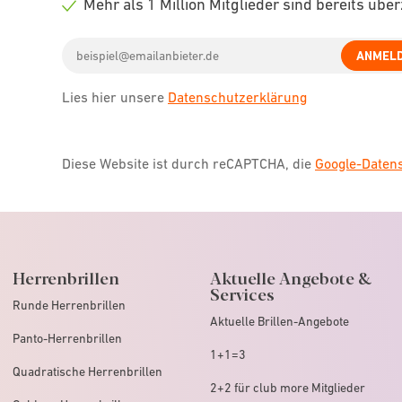
Mehr als 1 Million Mitglieder sind bereits übe
icon
Check
Email
icon
ANMEL
address
Lies hier unsere
Datenschutzerklärung
Diese Website ist durch reCAPTCHA, die
Google-Date
Herrenbrillen
Aktuelle Angebote &
Services
Runde Herrenbrillen
Aktuelle Brillen-Angebote
Panto-Herrenbrillen
1+1=3
Quadratische Herrenbrillen
2+2 für club more Mitglieder