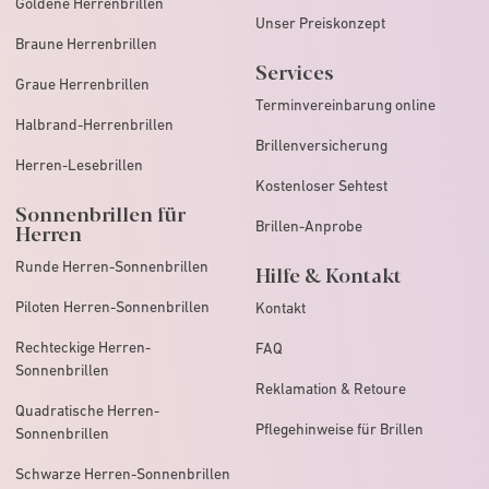
Goldene Herrenbrillen
Unser Preiskonzept
Braune Herrenbrillen
Services
Graue Herrenbrillen
Terminvereinbarung online
Halbrand-Herrenbrillen
Brillenversicherung
Herren-Lesebrillen
Kostenloser Sehtest
Sonnenbrillen für
Brillen-Anprobe
Herren
Runde Herren-Sonnenbrillen
Hilfe & Kontakt
Piloten Herren-Sonnenbrillen
Kontakt
Rechteckige Herren-
FAQ
Sonnenbrillen
Reklamation & Retoure
Quadratische Herren-
Pflegehinweise für Brillen
Sonnenbrillen
Schwarze Herren-Sonnenbrillen